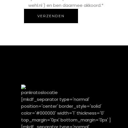
wehl.nl ) en ben daarmee akkoord.*
VERZENDEN
[mkdf_separator type='normal'
position='center' border_style='solid'
color='#000000' width='1' thickness='0'
top_margin='0px' bottom_margin='0px' ]
[mkdf_separator type='normal'