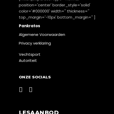
position='center' border_style='solid'
color='#000000' width='' thickness=''
top_margin='-10px' bottom_margin='' ]
Pankratos
Algemene Voorwaarden
Privacy verklaring
Vechtsport
Autoriteit
ONZE SOCIALS
LESAANBOD