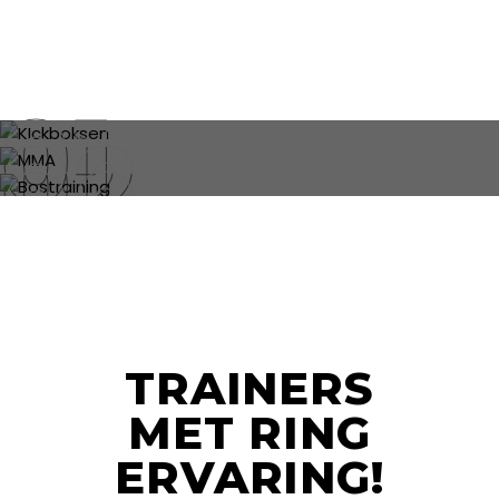
KICKBOKSEN
MMA
BOSTRAINING
TRAINERS
MET RING
ERVARING!