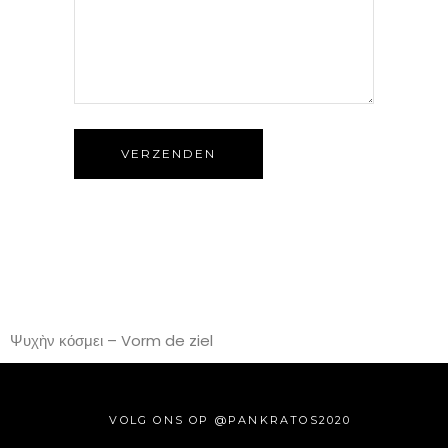
VERZENDEN
Ψυχὴν κόσμει – Vorm de ziel
VOLG ONS OP @PANKRATOS2020