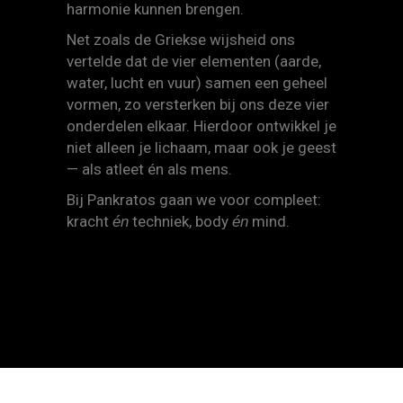
harmonie kunnen brengen.
Net zoals de Griekse wijsheid ons
vertelde dat de vier elementen (aarde,
water, lucht en vuur) samen een geheel
vormen, zo versterken bij ons deze vier
onderdelen elkaar. Hierdoor ontwikkel je
niet alleen je lichaam, maar ook je geest
— als atleet én als mens.
Bij Pankratos gaan we voor compleet:
kracht
techniek, body
mind.
én
én