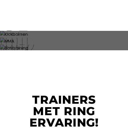
KICKBOKSEN
MMA
BOSTRAINING
TRAINERS
MET RING
ERVARING!