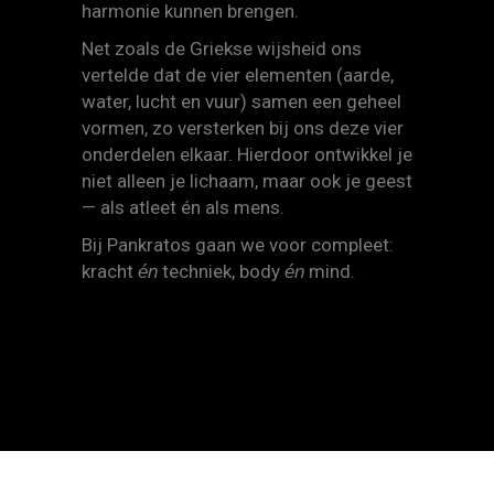
harmonie kunnen brengen.
Net zoals de Griekse wijsheid ons
vertelde dat de vier elementen (aarde,
water, lucht en vuur) samen een geheel
vormen, zo versterken bij ons deze vier
onderdelen elkaar. Hierdoor ontwikkel je
niet alleen je lichaam, maar ook je geest
— als atleet én als mens.
Bij Pankratos gaan we voor compleet:
kracht
techniek, body
mind.
én
én