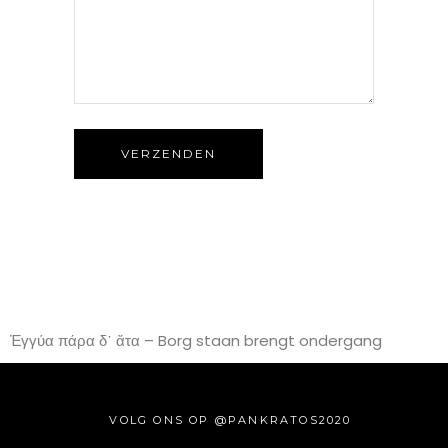
VERZENDEN
Ἑγγύα πάρα δ᾽ ἄτα – Borg staan brengt ondergang
VOLG ONS OP @PANKRATOS2020