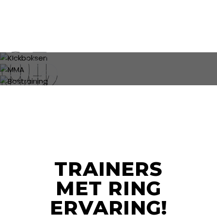
KICKBOKSEN
MMA
BOSTRAINING
TRAINERS
MET RING
ERVARING!