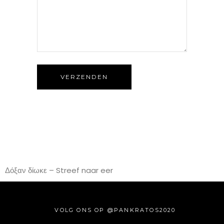
VERZENDEN
Δόξαν δίωκε – Streef naar eer
VOLG ONS OP @PANKRATOS2020