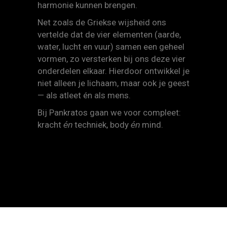
harmonie kunnen brengen.
Net zoals de Griekse wijsheid ons
vertelde dat de vier elementen (aarde,
water, lucht en vuur) samen een geheel
vormen, zo versterken bij ons deze vier
onderdelen elkaar. Hierdoor ontwikkel je
niet alleen je lichaam, maar ook je geest
— als atleet én als mens.
Bij Pankratos gaan we voor compleet:
kracht
techniek, body
mind.
én
én