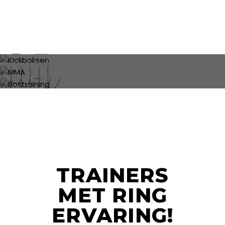
KICKBOKSEN
MMA
BOSTRAINING
TRAINERS
MET RING
ERVARING!