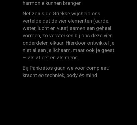
harmonie kunnen brengen.
Net zoals de Griekse wijsheid ons
vertelde dat de vier elementen (aarde,
water, lucht en vuur) samen een geheel
vormen, zo versterken bij ons deze vier
onderdelen elkaar. Hierdoor ontwikkel je
niet alleen je lichaam, maar ook je geest
— als atleet én als mens.
Bij Pankratos gaan we voor compleet:
kracht
techniek, body
mind.
én
én