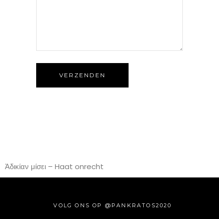
VERZENDEN
Ἀδικίαν μίσει – Haat onrecht
VOLG ONS OP @PANKRATOS2020