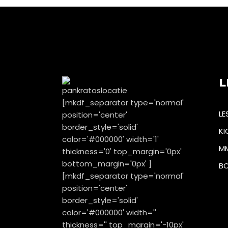
L
[mkdf_separator type='normal'
LE
position='center'
border_style='solid'
KI
color='#000000' width='1'
M
thickness='0' top_margin='0px'
bottom_margin='0px' ]
BO
[mkdf_separator type='normal'
position='center'
border_style='solid'
color='#000000' width=''
thickness='' top_margin='-10px'