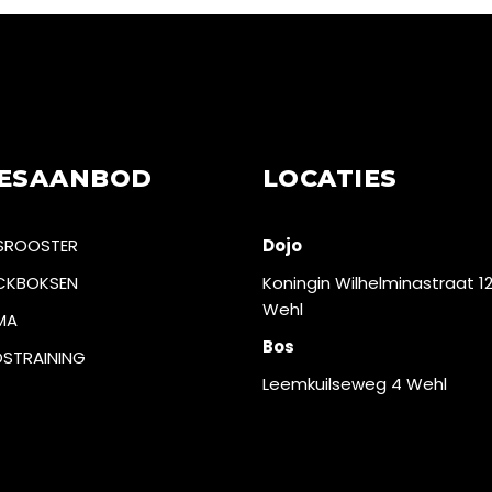
ESAANBOD
LOCATIES
SROOSTER
Dojo
CKBOKSEN
Koningin Wilhelminastraat 1
Wehl
MA
Bos
STRAINING
Leemkuilseweg 4 Wehl